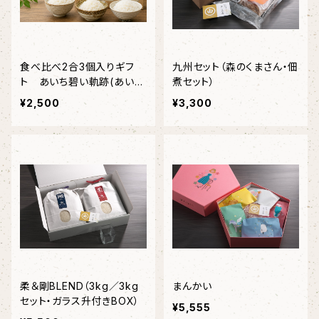
食べ比べ2合3個入りギフ
九州セット（森のくまさん・佃
ト あいち碧い軌跡(あいち
煮セット）
あおいきせき)送料込み
¥2,500
¥3,300
柔＆剛BLEND（3kg／3kg
まんかい
セット・ガラス升付きBOX）
¥5,555