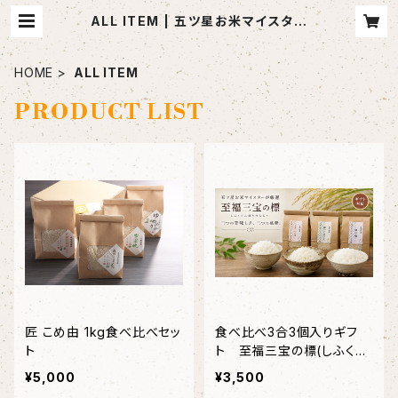
ALL ITEM | 五ツ星お米マイスター
のいるお米屋さん 匠 こめ由（たくみ
こめよし）
HOME
ALL ITEM
PRODUCT LIST
匠 こめ由 1kg食べ比べセッ
食べ比べ3合3個入りギフ
ト
ト 至福三宝の標(しふくさ
んぽうのしるべ) 送料込み
¥5,000
¥3,500