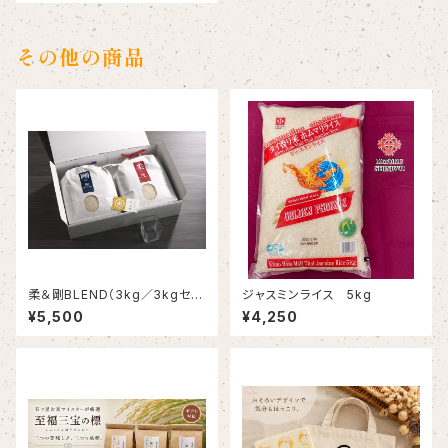
その他の商品
柔＆剛BLEND（3kg／3kgセッ
ジャスミンライス 5kg
ト・ガラス升付きBOX）
¥5,500
¥4,250