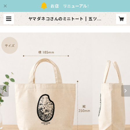
お店 リニューアル
！
ヤマダネコさんのミニトート | 五ツ星
お米マイスターのいるお米屋さん 匠
こめ由（たくみ こめよし）